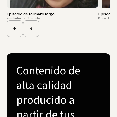
Episodio de formato largo
Episodio 
Fundador · YouTube
Director 
Contenido de
alta calidad
producido a
partir de tus