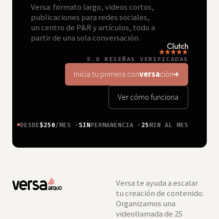
Versa: formato largo, videos cortos,
publicaciones para redes sociales,
un centro de P&R y artículos, todo a
partir de una sola conversación.
5.0 RESEÑAS VERIFICADAS
Inicia tu primera con
versa
ción
Ver cómo funciona
DESDE
$250
/MES ·
SIN
PERMANENCIA ·
25
MIN AL MES
Versa te ayuda a escalar
tu creación de contenido.
Organizamos una
videollamada de 25