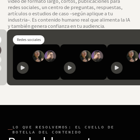
video de formato largo, cortos, publicaciones para
redes sociales, un centro de preguntas, respuestas,
artículos o estudios de caso –según aplique a tu
industria–. Es contenido humano real que alimenta la IA
y también genera confianza en tu audiencia.
sociales
LO QUE RESOLVEMOS: EL CUELLO DE
BOTELLA DEL CONTENIDO