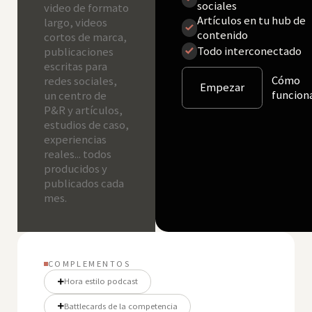
sociales
video de formato
Artículos en tu hub de
largo, videos
contenido
cortos de marca,
Todo interconectado
publicaciones
escritas para
Cómo
redes sociales,
Empezar
funcion
un centro de
P&R y artículos,
estudios de caso,
experiencias
reales... todos
producidos y
publicados cada
mes.
COMPLEMENTOS
Hora estilo podcast
Battlecards de la competencia