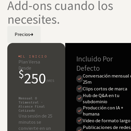
Add-ons cuando los
necesites.
Precios
EL INICIO
Incluido Por
Plan Versa
Defecto
Desde
$
250
Conversación mensual 
/MES
25m
Clips cortos de marca
Hub de Q&A en tu
Mensual O
subdominio
Trimestral ·
Alcance Final
Producción con IA +
Cotizado
humana
Una sesión de 25
Video de formato largo
minutos se
Publicaciones de redes
convierte en un