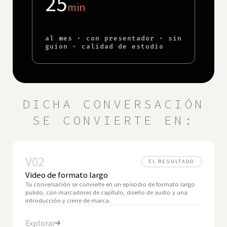
25
min
al mes · con presentador · sin
guion · calidad de estudio
DICHA CONVERSACIÓN
SE CONVIERTE EN:
V02
EL RESULTADO
Video de formato largo
Tu conversación se convierte en un episodio de formato largo
pulido, con marcadores de capítulo, diseño de audio y una
introducción y cierre de marca.
Explorar