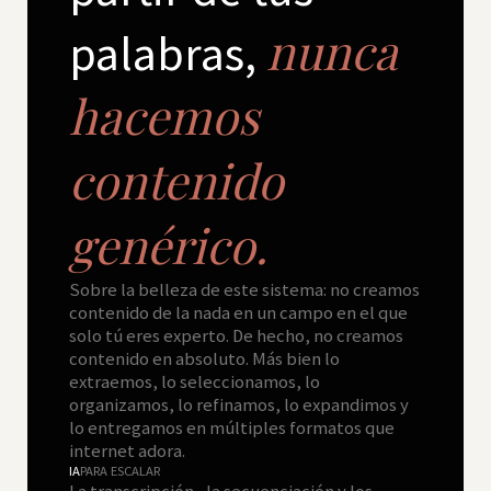
nunca
palabras,
hacemos
contenido
genérico.
Sobre la belleza de este sistema: no creamos
contenido de la nada en un campo en el que
solo tú eres experto. De hecho, no creamos
contenido en absoluto. Más bien lo
extraemos, lo seleccionamos, lo
organizamos, lo refinamos, lo expandimos y
lo entregamos en múltiples formatos que
internet adora.
IA
PARA ESCALAR