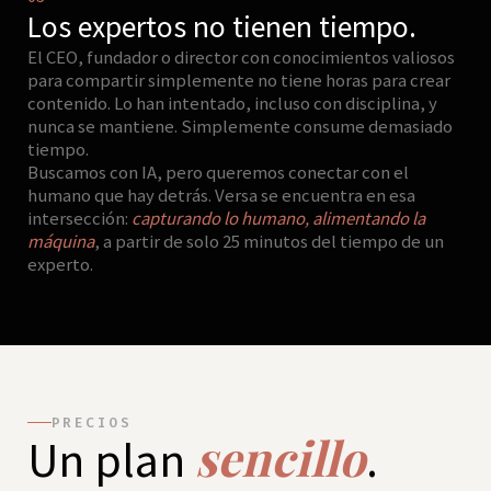
Los expertos no tienen tiempo.
El CEO, fundador o director con conocimientos valiosos
para compartir simplemente no tiene horas para crear
contenido. Lo han intentado, incluso con disciplina, y
nunca se mantiene. Simplemente consume demasiado
tiempo.
Buscamos con IA, pero queremos conectar con el
humano que hay detrás. Versa se encuentra en esa
intersección:
capturando lo humano, alimentando la
máquina
, a partir de solo 25 minutos del tiempo de un
experto.
PRECIOS
sencillo
Un plan
.