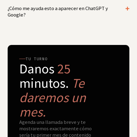
¿Cómo me ayuda esto a aparecer en ChatGPT y
Google?
TU TURNO
Danos
25
minutos.
Te
daremos un
mes.
Agenda una llamada breve y te
mostraremos exactamente cómo
sería tu primer mes de contenido