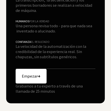
La transcripción, la secuenciación y los
primeros borradores se realizan a velocidad
de máquina.
HUMANOS
POR LA VERDAD
Una persona revisa todo - para que nada sea
inventado o alucinado.
CONFIANZA
EL RESULTADO
La velocidad de la automatización con la
credibilidad de la experiencia real. Sin
chapuzas, sin subtítulos genéricos.
Empezar
Grabamos a tu experto a través de una
llamada de 25 minutos