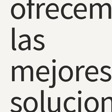
ofrece
las
mejores
solucio