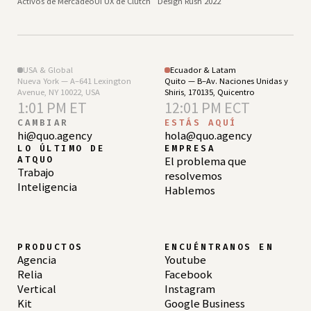
Activos de Mercadeo
UI UX de Clutch
Design Rush 2022
USA & Global
Ecuador & Latam
Nueva York — A–641 Lexington
Quito — B–Av. Naciones Unidas y
Avenue, NY 10022, USA
Shiris, 170135, Quicentro
1:01 PM ET
12:01 PM ECT
CAMBIAR
ESTÁS AQUÍ
hi@quo.agency
hola@quo.agency
LO ÚLTIMO DE
EMPRESA
ATQUO
El problema que
Trabajo
resolvemos
Inteligencia
Hablemos
PRODUCTOS
ENCUÉNTRANOS EN
Agencia
Youtube
Relia
Facebook
Vertical
Instagram
Kit
Google Business